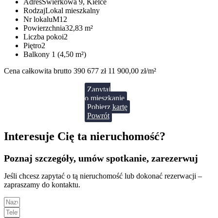
Adres
Świerkowa 9, Kielce
Rodzaj
Lokal mieszkalny
Nr lokalu
M12
Powierzchnia
32,83 m²
Liczba pokoi
2
Piętro
2
Balkony
1 (4,50 m²)
Cena całkowita brutto
390 677 zł
11 900,00 zł/m²
Zapytaj
o mieszkanie
Pobierz kartę
Powrót
Interesuje Cię ta nieruchomość?
Poznaj szczegóły, umów spotkanie, zarezerwuj
Jeśli chcesz zapytać o tą nieruchomość lub dokonać rezerwacji –
zapraszamy do kontaktu.